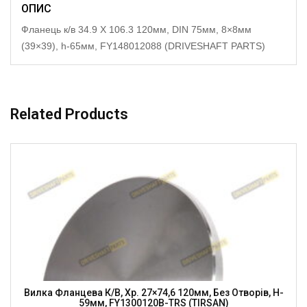
ОПИС
Фланець к/в 34.9 X 106.3 120мм, DIN 75мм, 8×8мм
(39×39), h-65мм, FY148012088 (DRIVESHAFT PARTS)
Related Products
Вилка Фланцева К/в, Хр. 27×74,6 120мм, Без Отворів, H-
59мм, FY1300120B-TRS (TIRSAN)