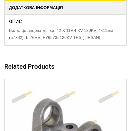
ДОДАТКОВА ІНФОРМАЦІЯ
ОПИС
Вилка фланцева к/в, хр. 42 X 119.4 KV 120KV, 4×11мм
(57×82), h-76мм, FY68735120KV-TRS (TIRSAN)
Related Products