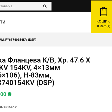
КОШИК
ТИ
0
item(s)
3ММ, FY68740154KV (DSP)
а Фланцева К/в, Хр. 47.6 X
 KV 154KV, 4×13мм
5×106), H-83мм,
8740154KV (DSP)
,00
₴
68740154KV