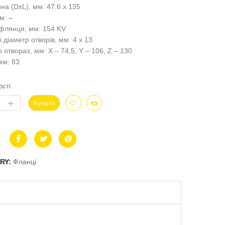
на (DxL), мм: 47.6 x 135
м: –
флянця, мм: 154 KV
 і діаметр отворів, мм: 4 x 13
о отворах, мм: X – 74,5, Y – 106, Z – 130
мм: 83
ості
Купити
RY:
Фланці