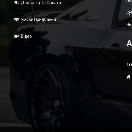
По
Доставка Та Оплата
Суб
Умови Придбання
Не
Відео
А
ТО