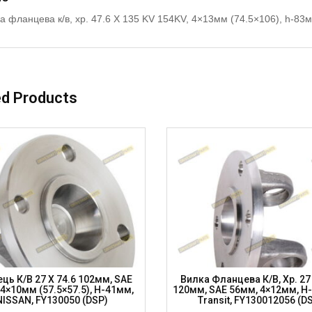
а фланцева к/в, хр. 47.6 X 135 KV 154KV, 4×13мм (74.5×106), h
ed Products
ць К/в 27 X 74.6 102мм, SAE
Вилка Фланцева К/в, Хр. 27 
4×10мм (57.5×57.5), H-41мм,
120мм, SAE 56мм, 4×12мм, H
NISSAN, FY130050 (DSP)
Transit, FY130012056 (D