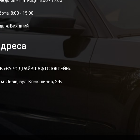
неділок - П'ятниця: 8:00 - 17:00
отa: 8:00 - 15:00
діля: Вихідний
дреса
В «ЄУРО ДРАЙВШАФТC-ЮКРЕЙН»
м. Львів, вул. Конюшинна, 2-Б