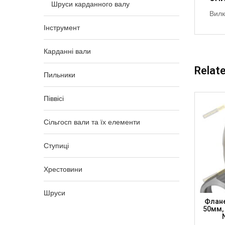
Шруси карданного валу
Вилк
Інструмент
Карданні вали
Relat
Пильники
Піввісі
Сільгосп вали та їх елементи
Ступиці
Хрестовини
Шруси
м, SAE
Вилка Фланцева К/в, Хр. 27 X 74.6
Флане
012040B
100мм, DIN 57мм, 6×8мм (42×42), H-
50мм, 
50мм, FY13001006-1 (DSP)