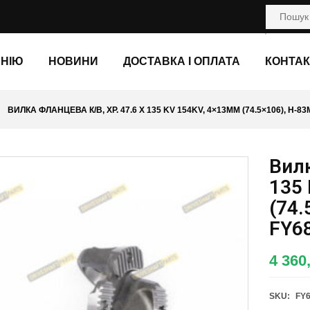
АНІЮ
НОВИНИ
ДОСТАВКА І ОПЛАТА
КОНТАК
ВИЛКА ФЛАНЦЕВА К/В, ХР. 47.6 X 135 KV 154KV, 4×13ММ (74.5×106), H-8
Вилк
135
(74.
FY6
4 360
SKU:
FY