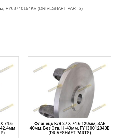
-83мм, FY68740154KV (DRIVESHAFT PARTS)
X 74.6
Фланець К/в 27 X 74.6 120мм, SAE
Вилка
-42.4мм,
40мм, Без Отв. H-43мм, FY130012040B
100мм
SP)
(DRIVESHAFT PARTS)
5