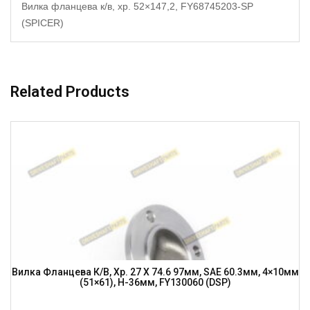
Вилка фланцева к/в, хр. 52×147,2, FY68745203-SP
(SPICER)
Related Products
Вилка Фланцева К/в, Хр. 27 X 74.6 97мм, SAE 60.3мм, 4×10мм
(51×61), H-36мм, FY130060 (DSP)