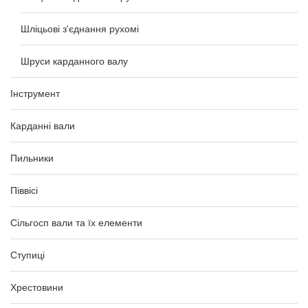
Шліцьові з'єднання рухомі
Шруси карданного валу
Інструмент
Карданні вали
Пильники
Піввісі
Сільгосп вали та їх елементи
Ступиці
Хрестовини