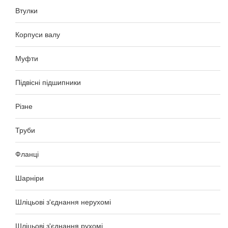
Втулки
Корпуси валу
Муфти
Підвісні підшипники
Різне
Труби
Фланці
Шарніри
Шліцьові з'єднання нерухомі
Шліцьові з'єднання рухомі