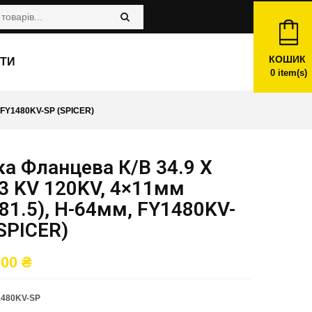
КОШИК
ТИ
0
item(s)
 FY1480KV-SP (SPICER)
а Фланцева К/в 34.9 X
3 KV 120KV, 4×11мм
81.5), H-64мм, FY1480KV-
SPICER)
,00
₴
1480KV-SP