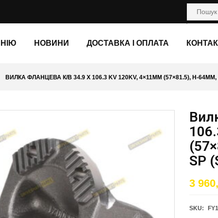
АНІЮ
НОВИНИ
ДОСТАВКА І ОПЛАТА
КОНТАК
ВИЛКА ФЛАНЦЕВА К/В 34.9 X 106.3 KV 120KV, 4×11ММ (57×81.5), H-64ММ,
Вилк
106.
(57×
SP (
3 960
SKU:
FY