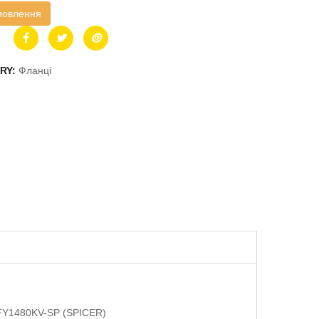
мовлення
RY:
Фланці
 FY1480KV-SP (SPICER)