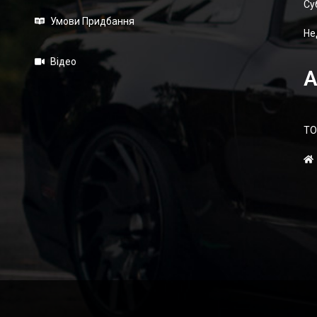
Суб
Умови Придбання
Не
Відео
А
ТО