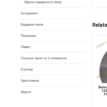
Шруси карданного валу
Інструмент
Relat
Карданні вали
Пильники
Піввісі
Сільгосп вали та їх елементи
Ступиці
Хрестовини
X 74.6
Фланець Зі Шліцами 27 X 81.8 JCB 14
Вилка
50мм,
Шл 32-28мм, H-65мм, FL1310Z14
120
Шруси
(DRIVESHAFT PARTS)
F