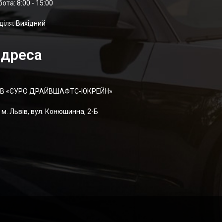
отa: 8:00 - 15:00
діля: Вихідний
дреса
В «ЄУРО ДРАЙВШАФТC-ЮКРЕЙН»
м. Львів, вул. Конюшинна, 2-Б