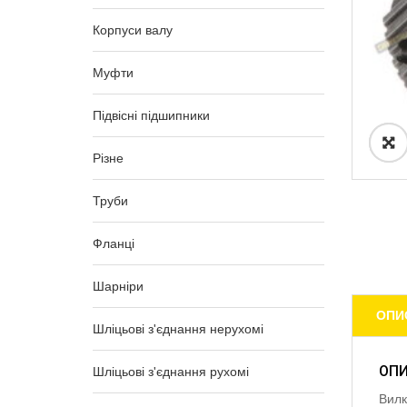
Корпуси валу
Муфти
Підвісні підшипники
Різне
Труби
Фланці
Шарніри
ОПИ
Шліцьові з'єднання нерухомі
ОП
Шліцьові з'єднання рухомі
Вилк