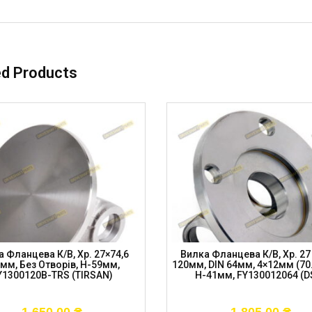
ed Products
 Фланцева К/в, Хр. 27×74,6
Вилка Фланцева К/в, Хр. 27 
мм, Без Отворів, H-59мм,
120мм, DIN 64мм, 4×12мм (70.
Y1300120B-TRS (TIRSAN)
H-41мм, FY130012064 (D