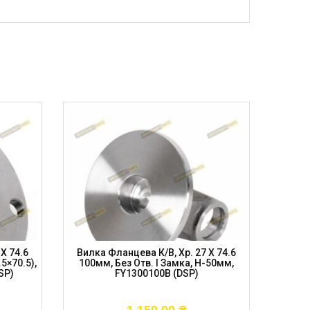
X 74.6
Вилка Фланцева К/в, Хр. 27 X 74.6
Фланец
5×70.5),
100мм, Без Отв. І Замка, H-50мм,
Шл 3
SP)
FY1300100B (DSP)