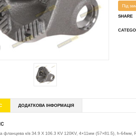
Під за
SHARE
CATEGO
С
ДОДАТКОВА ІНФОРМАЦІЯ
ИС
а фланцева к/в 34.9 X 106.3 KV 120KV, 4×11мм (57×81.5), h-64мм,