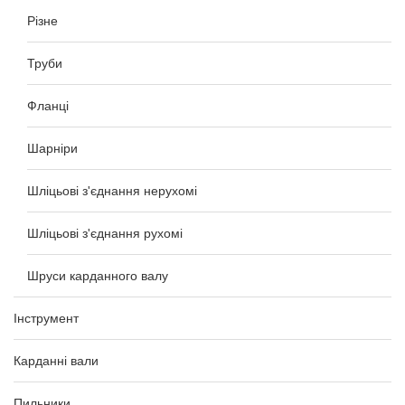
Різне
Труби
Фланці
Шарніри
Шліцьові з'єднання нерухомі
Шліцьові з'єднання рухомі
Шруси карданного валу
Інструмент
Карданні вали
Пильники