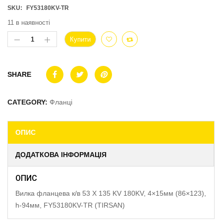
SKU:
FY53180KV-TR
11 в наявності
Купити
SHARE
CATEGORY:
Фланці
ОПИС
ДОДАТКОВА ІНФОРМАЦІЯ
ОПИС
Вилка фланцева к/в 53 X 135 KV 180KV, 4×15мм (86×123),
h-94мм, FY53180KV-TR (TIRSAN)