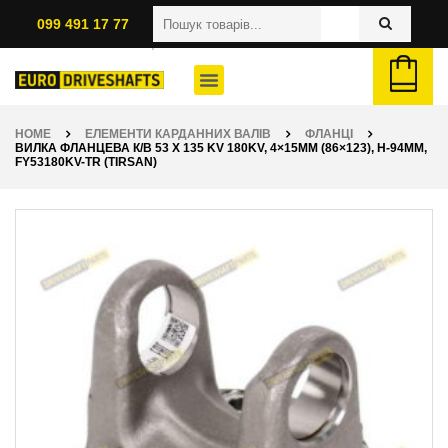
099 491 17 77
HOME
ЕЛЕМЕНТИ КАРДАННИХ ВАЛІВ
ФЛАНЦІ
ВИЛКА ФЛАНЦЕВА К/В 53 X 135 KV 180KV, 4×15ММ (86×123), H-94ММ,
FY53180KV-TR (TIRSAN)