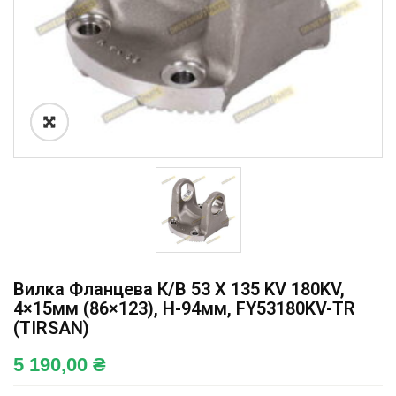
Вилка Фланцева К/в 53 X 135 KV 180KV,
4×15мм (86×123), H-94мм, FY53180KV-TR
(TIRSAN)
5 190,00
₴