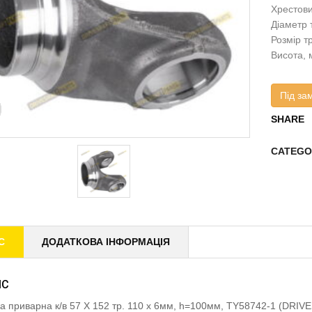
Хрестови
Діаметр 
Розмір тр
Висота, 
Під за
SHARE
CATEGO
С
ДОДАТКОВА ІНФОРМАЦІЯ
ИС
а приварна к/в 57 X 152 тр. 110 x 6мм, h=100мм, TY58742-1 (DRI