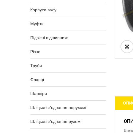
Корпуси валу
Муфти
Підвісні підшипники
Різне
Труби
Фланці
Шарніри
ОПИ
Шліцьові з'єднання нерухомі
ОП
Шліцьові з'єднання рухомі
Вилк