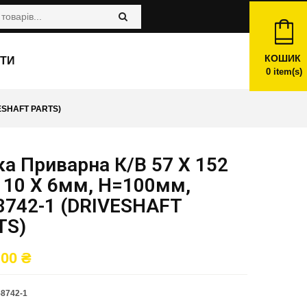
КОШИК
ТИ
0
item(s)
VESHAFT PARTS)
а Приварна К/в 57 X 152
110 X 6мм, H=100мм,
8742-1 (DRIVESHAFT
TS)
,00
₴
8742-1