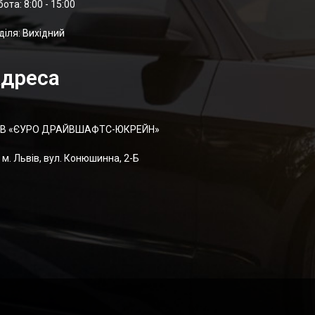
отa: 8:00 - 15:00
діля: Вихідний
дреса
В «ЄУРО ДРАЙВШАФТC-ЮКРЕЙН»
м. Львів, вул. Конюшинна, 2-Б