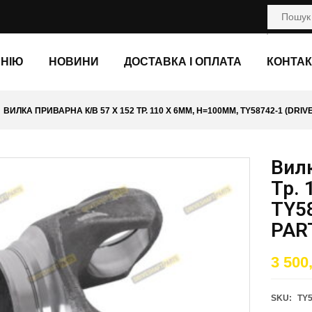
АНІЮ
НОВИНИ
ДОСТАВКА І ОПЛАТА
КОНТАК
ВИЛКА ПРИВАРНА К/В 57 X 152 ТР. 110 X 6ММ, H=100ММ, TY58742-1 (DRI
Вилк
Тр. 
TY5
PAR
3 500
SKU:
TY5