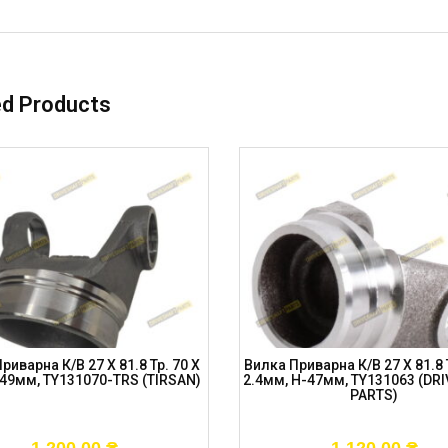
ed Products
риварна К/в 27 X 81.8 Тр. 70 X
Вилка Приварна К/в 27 X 81.8 
49мм, TY131070-TRS (TIRSAN)
2.4мм, H-47мм, TY131063 (DR
PARTS)