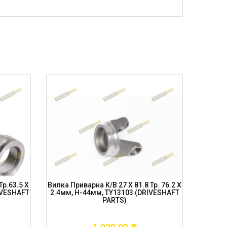
Тр.63.5 X
Вилка Приварна К/в 27 X 81.8 Тр. 76.2 X
Вилка П
IVESHAFT
2.4мм, H-44мм, TY13103 (DRIVESHAFT
2.4мм, 
PARTS)