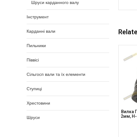
Шруси карданного валу
Інструмент
Relat
Карданні вали
Пильники
Піввісі
Сільгосп вали та їх елементи
Ступиці
Хрестовини
. 76.2 X
Вилка Приварна К/в 27 X 74.6 Тр. 50.8 X
Вилка П
VESHAFT
2.4мм, H-50мм, TY1300-5 (DRIVESHAFT
2мм, H-
Шруси
PARTS)