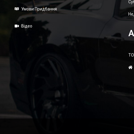
Суб
Умови Придбання
Не
Відео
А
ТО