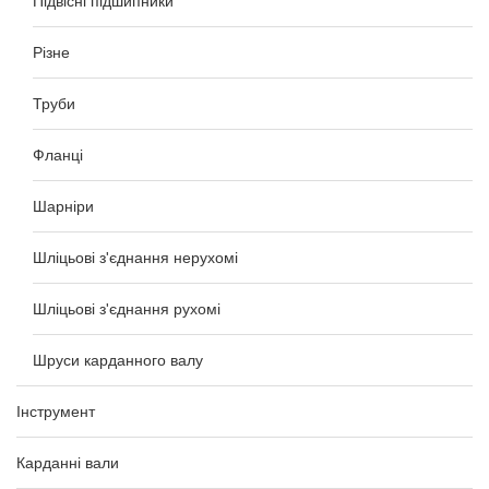
Підвісні підшипники
Різне
Труби
Фланці
Шарніри
Шліцьові з'єднання нерухомі
Шліцьові з'єднання рухомі
Шруси карданного валу
Інструмент
Карданні вали