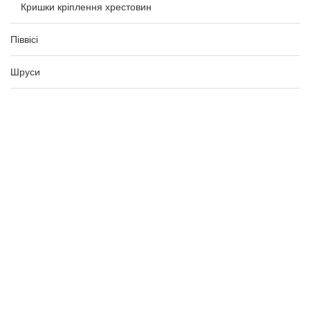
Кришки кріплення хрестовин
Піввісі
Шруси
Ступиці
Пильники
Інструмент
Ціна