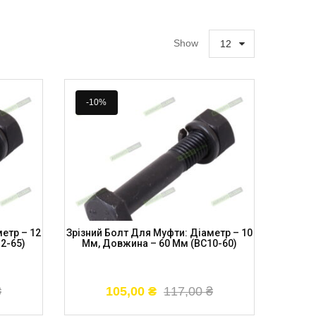
Show
12
-10%
етр – 12
Зрізний Болт Для Муфти: Діаметр – 10
2-65)
Мм, Довжина – 60 Мм (BC10-60)
₴
105,00
₴
117,00
₴