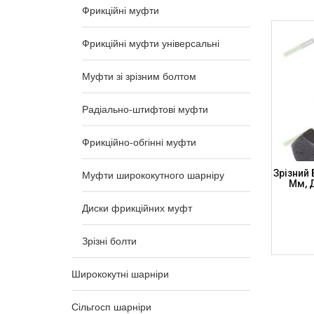
Фрикційні муфти
Фрикційні муфти універсальні
Муфти зі зрізним болтом
Радіально-штифтові муфти
Фрикційно-обгінні муфти
Зрізний
Муфти ширококутного шарніру
Мм, 
Диски фрикційних муфт
Зрізні болти
Ширококутні шарніри
Сільгосп шарніри