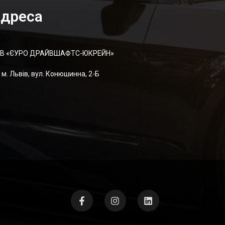
дреса
В «ЄУРО ДРАЙВШАФТC-ЮКРЕЙН»
м. Львів, вул. Конюшинна, 2-Б