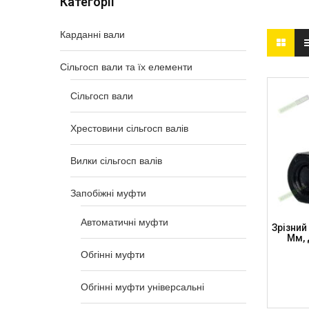
Категорії
Карданні вали
Сільгосп вали та їх елементи
Сільгосп вали
Хрестовини сільгосп валів
Вилки сільгосп валів
Запобіжні муфти
Автоматичні муфти
Зрізний
Мм, 
Обгінні муфти
Обгінні муфти універсальні