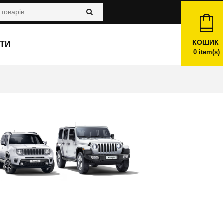
КОШИК
ТИ
0
item(s)