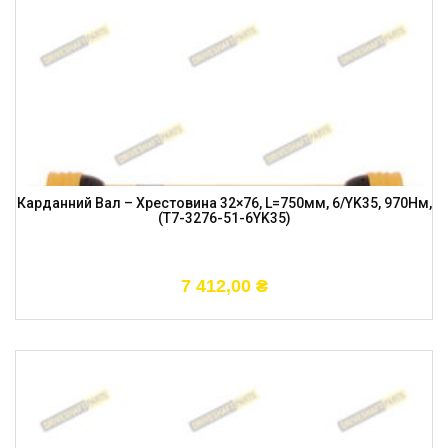
Карданний Вал – Хрестовина 32×76, L=750мм, 6/YK35, 970Нм,
(T7-3276-51-6YK35)
7 412,00
₴