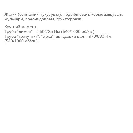
Жатки (соняшник, кукурудза), подрібнювачі, кормозмішувачі,
мульчери, прес-підбирачі, грунтофрези.
Крутний момент:
Труба “лимон” – 850/725 Нм (540/1000 об/хв.);
Труба “трикутник”, “зірка”, шліцьовий вал – 970/830 Нм
(540/1000 об/хв.).