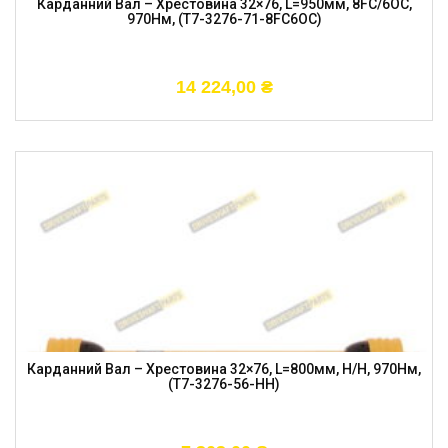
Карданний Вал – Хрестовина 32×76, L=950мм, 8FC/6OC,
970Нм, (T7-3276-71-8FC6OC)
14 224,00
₴
Карданний Вал – Хрестовина 32×76, L=800мм, H/H, 970Нм,
(T7-3276-56-HH)