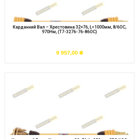
Карданний Вал – Хрестовина 32×76, L=1000мм, 8/6OC,
970Нм, (T7-3276-76-86OC)
9 957,00
₴