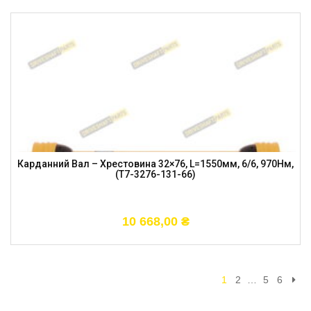
Карданний Вал – Хрестовина 32×76, L=1550мм, 6/6, 970Нм,
(T7-3276-131-66)
10 668,00
₴
1
2
…
5
6