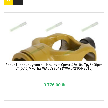
Вилка Ширококутного Шарніру – Хрест.42х104, Труба Зірка
71(57.5)мм, Під WAJCY3642 (YWAJ42104-S715)
3 776,00
₴