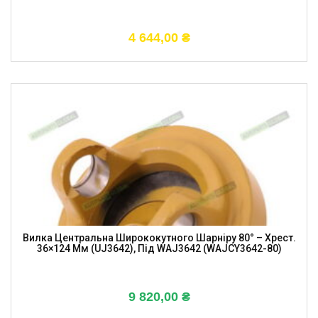
4 644,00
₴
Вилка Центральна Ширококутного Шарніру 80° – Хрест.
36×124 Мм (UJ3642), Під WAJ3642 (WAJCY3642-80)
9 820,00
₴