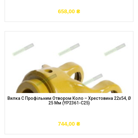
658,00
₴
Вилка С Профільним Отвором Коло – Хрестовина 22х54, Ø
25 Мм (YP2361-C25)
744,00
₴