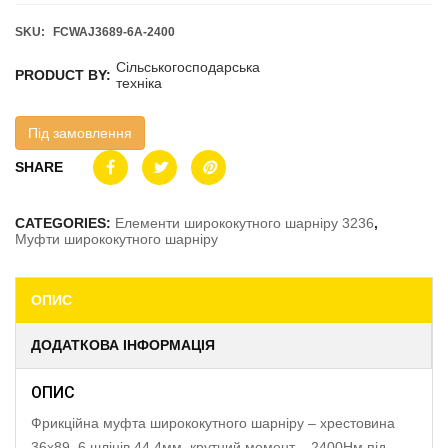
SKU:
FCWAJ3689-6A-2400
Сільськогосподарська
PRODUCT BY:
техніка
Під замовлення
SHARE
CATEGORIES:
Елементи ширококутного шарніру 3236
,
Муфти ширококутного шарніру
ОПИС
ДОДАТКОВА ІНФОРМАЦІЯ
ОПИС
Фрикційна муфта ширококутного шарніру – хрестовина
36х89, 6 шліців 44.4мм, крутний момент – 2400Нм під