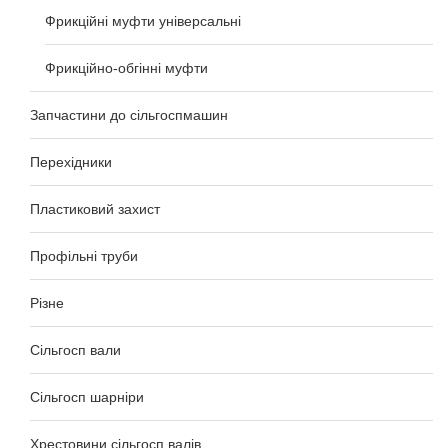
Фрикційні муфти універсальні
Фрикційно-обгінні муфти
Запчастини до сільгоспмашин
Перехідники
Пластиковий захист
Профільні труби
Різне
Сільгосп вали
Сільгосп шарніри
Хрестовини сільгосп валів