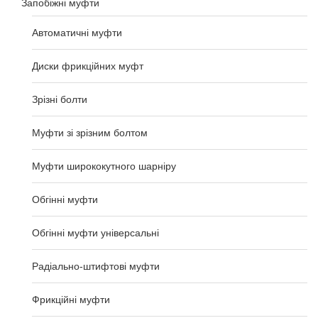
Запобіжні муфти
Автоматичні муфти
Диски фрикційних муфт
Зрізні болти
Муфти зі зрізним болтом
Муфти ширококутного шарніру
Обгінні муфти
Обгінні муфти універсальні
Радіально-штифтові муфти
Фрикційні муфти