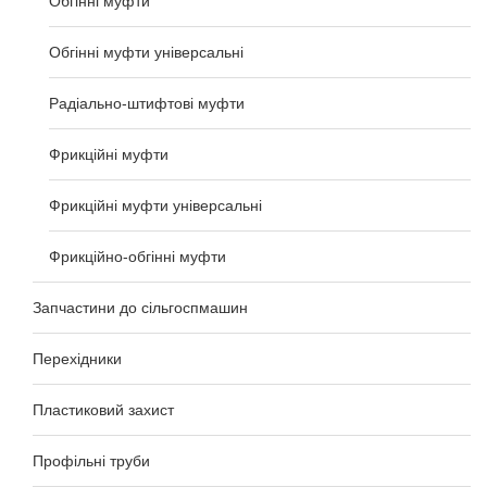
Обгінні муфти
Обгінні муфти універсальні
Радіально-штифтові муфти
Фрикційні муфти
Фрикційні муфти універсальні
Фрикційно-обгінні муфти
Запчастини до сільгоспмашин
Перехідники
Пластиковий захист
Профільні труби