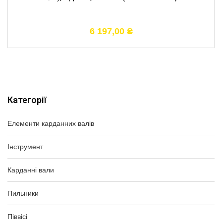
6 197,00
₴
Категорії
Елементи карданних валів
Інструмент
Карданні вали
Пильники
Піввісі