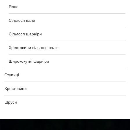
Різне
Сільгосп вали
Сільгосп шарніри
Хрестовини сільгосп валів
Ширококутні шарніри
Ступиці
Хрестовини
Шруси