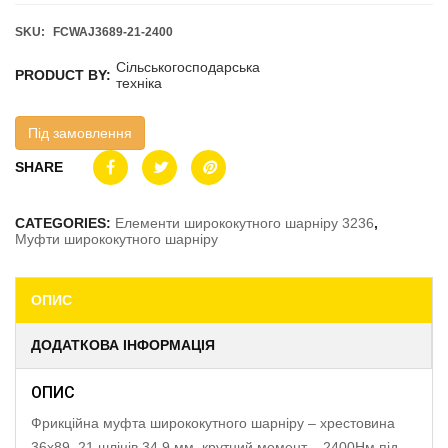
SKU:
FCWAJ3689-21-2400
Сільськогосподарська
PRODUCT BY:
техніка
Під замовлення
SHARE
CATEGORIES:
Елементи ширококутного шарніру 3236
,
Муфти ширококутного шарніру
ОПИС
ДОДАТКОВА ІНФОРМАЦІЯ
ОПИС
Фрикційна муфта ширококутного шарніру – хрестовина
36х89, 21 шліців 34.9 мм, крутний момент – 2400Нм під