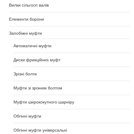
Вилки сільгосп валів
Елементи борони
Запобіжні муфти
Автоматичні муфти
Диски фрикційних муфт
Зрізні болти
Муфти зі зрізним болтом
Муфти ширококутного шарніру
Обгінні муфти
Обгінні муфти універсальні