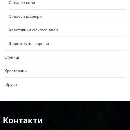
Сільгосп вали
Сільгосп шарніри
Хрестовини сільгосп валів
Ширококутні шарніри
Ступиці
Хрестовини
Шруси
Контакти