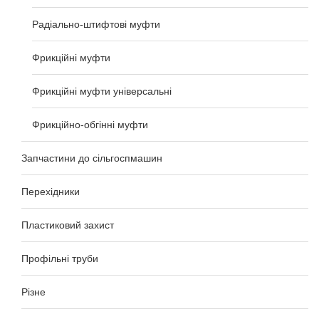
Радіально-штифтові муфти
Фрикційні муфти
Фрикційні муфти універсальні
Фрикційно-обгінні муфти
Запчастини до сільгоспмашин
Перехідники
Пластиковий захист
Профільні труби
Різне