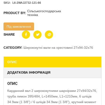
SKU:
L6-2WAJ2732-121-66
Сільськогосподарська
PRODUCT BY:
техніка
Під замовлення
SHARE
CATEGORY:
Ширококутні вали на хрестовині 27х94-32х76
ОПИС
ДОДАТКОВА ІНФОРМАЦІЯ
ОПИС
Карданний вал 2 ширококутними шарнірами 27х94/32х76,
труба лимон 395/484, L=1450мм, L1=1210мм, 6 шліців
34.9мм (1 3/8”) / 6 шліців 34.9мм (1 3/8”), крутний момент