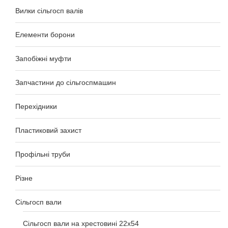
Вилки сільгосп валів
Елементи борони
Запобіжні муфти
Запчастини до сільгоспмашин
Перехідники
Пластиковий захист
Профільні труби
Різне
Сільгосп вали
Сільгосп вали на хрестовині 22х54