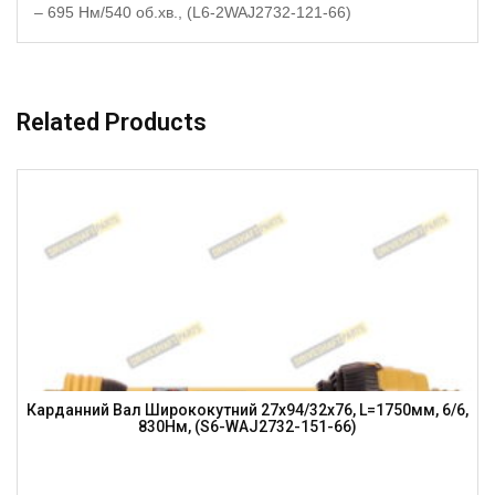
– 695 Нм/540 об.хв., (L6-2WAJ2732-121-66)
Related Products
Карданний Вал Ширококутний 27х94/32х76, L=1750мм, 6/6,
830Нм, (S6-WAJ2732-151-66)