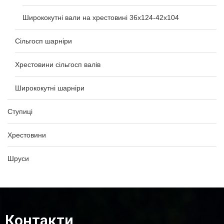
Ширококутні вали на хрестовині 36х124-42х104
Сільгосп шарніри
Хрестовини сільгосп валів
Ширококутні шарніри
Ступиці
Хрестовини
Шруси
Контакти