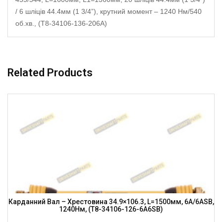
/ 6 шліців 44.4мм (1 3/4”), крутний момент – 1240 Нм/540
об.хв., (T8-34106-136-206A)
Related Products
Карданний Вал – Хрестовина 34.9×106.3, L=1500мм, 6A/6ASB,
1240Нм, (T8-34106-126-6A6SB)