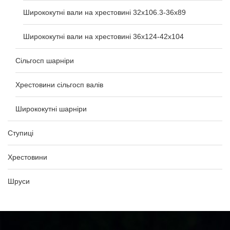
Ширококутні вали на хрестовині 32х106.3-36х89
Ширококутні вали на хрестовині 36х124-42х104
Сільгосп шарніри
Хрестовини сільгосп валів
Ширококутні шарніри
Ступиці
Хрестовини
Шруси