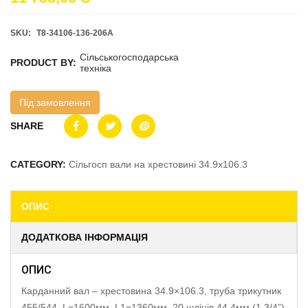
SKU:
T8-34106-136-206A
Сільськогосподарська
PRODUCT BY:
техніка
Під замовлення
SHARE
CATEGORY:
Сільгосп вали на хрестовині 34.9x106.3
ОПИС
ДОДАТКОВА ІНФОРМАЦІЯ
ОПИС
Карданний вал – хрестовина 34.9×106.3, труба трикутник
455/544, L=1600мм, L1=1360мм, 20 шліців 44.4мм (1 3/4”)