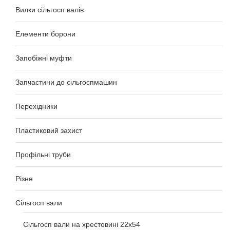
Вилки сільгосп валів
Елементи борони
Запобіжні муфти
Запчастини до сільгоспмашин
Перехідники
Пластиковий захист
Профільні труби
Різне
Сільгосп вали
Сільгосп вали на хрестовині 22х54