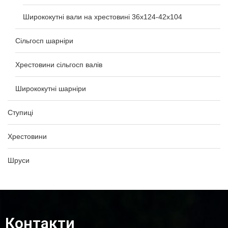
Ширококутні вали на хрестовині 36х124-42х104
Сільгосп шарніри
Хрестовини сільгосп валів
Ширококутні шарніри
Ступиці
Хрестовини
Шруси
Контакти