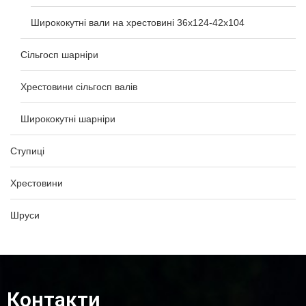
Ширококутні вали на хрестовині 36х124-42х104
Сільгосп шарніри
Хрестовини сільгосп валів
Ширококутні шарніри
Ступиці
Хрестовини
Шруси
Контакти