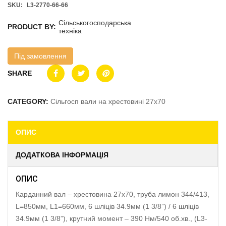
SKU:
L3-2770-66-66
Сільськогосподарська
PRODUCT BY:
техніка
Під замовлення
SHARE
CATEGORY:
Сільгосп вали на хрестовині 27х70
ОПИС
ДОДАТКОВА ІНФОРМАЦІЯ
ОПИС
Карданний вал – хрестовина 27х70, труба лимон 344/413,
L=850мм, L1=660мм, 6 шліців 34.9мм (1 3/8”) / 6 шліців
34.9мм (1 3/8”), крутний момент – 390 Нм/540 об.хв., (L3-