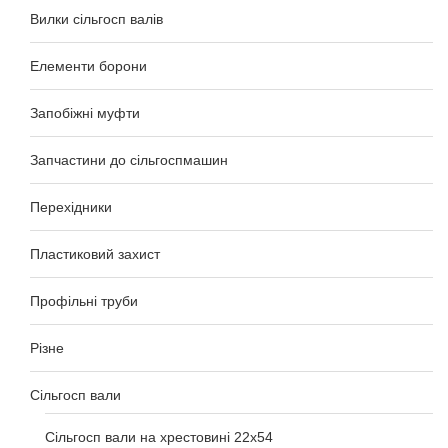
Вилки сільгосп валів
Елементи борони
Запобіжні муфти
Запчастини до сільгоспмашин
Перехідники
Пластиковий захист
Профільні труби
Різне
Сільгосп вали
Сільгосп вали на хрестовині 22х54