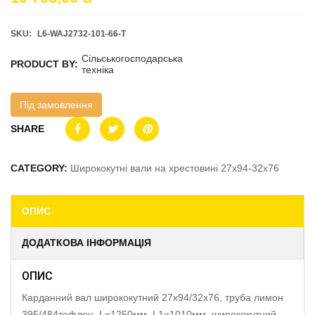
SKU:
L6-WAJ2732-101-66-T
Сільськогосподарська
PRODUCT BY:
техніка
Під замовлення
SHARE
CATEGORY:
Ширококутні вали на хрестовині 27х94-32х76
ОПИС
ДОДАТКОВА ІНФОРМАЦІЯ
ОПИС
Карданний вал ширококутний 27х94/32х76, труба лимон
395/484тефлон, L=1250мм, L1=1010мм, ширококутний