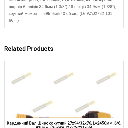
шарнір 6 шліців 34.9мм (1 3/8”) / 6 шліців 34.9мм (1 3/8”),
крутний момент – 695 Нм/540 об.хв., (L6-WAJ2732-101-
66-T)
Related Products
Карданний Вал Ширококутний 27х94/32х76, L=2450мм, 6/6,
830Нм, (S6-WAJ2732-221-66)