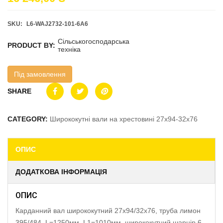
SKU:
L6-WAJ2732-101-6A6
Сільськогосподарська
PRODUCT BY:
техніка
Під замовлення
SHARE
CATEGORY:
Ширококутні вали на хрестовині 27х94-32х76
ОПИС
ДОДАТКОВА ІНФОРМАЦІЯ
ОПИС
Карданний вал ширококутний 27х94/32х76, труба лимон
395/484, L=1250мм, L1=1010мм, ширококутний шарнір 6