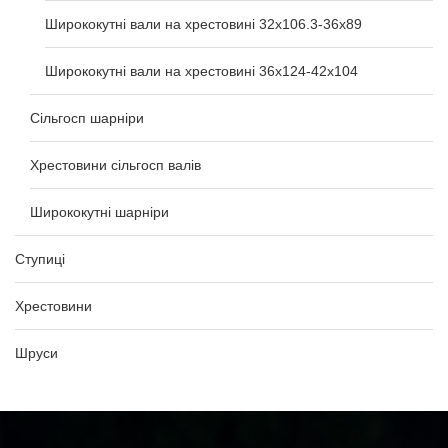
Ширококутні вали на хрестовині 32х106.3-36х89
Ширококутні вали на хрестовині 36х124-42х104
Сільгосп шарніри
Хрестовини сільгосп валів
Ширококутні шарніри
Ступиці
Хрестовини
Шруси