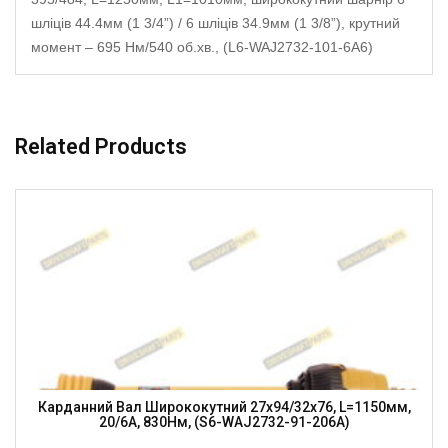
шліців 44.4мм (1 3/4”) / 6 шліців 34.9мм (1 3/8”), крутний
момент – 695 Нм/540 об.хв., (L6-WAJ2732-101-6A6)
Related Products
Карданний Вал Ширококутний 27х94/32х76, L=1150мм,
20/6A, 830Нм, (S6-WAJ2732-91-206A)