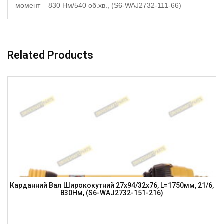
момент – 830 Нм/540 об.хв., (S6-WAJ2732-111-66)
Related Products
Карданний Вал Ширококутний 27х94/32х76, L=1750мм, 21/6,
830Нм, (S6-WAJ2732-151-216)