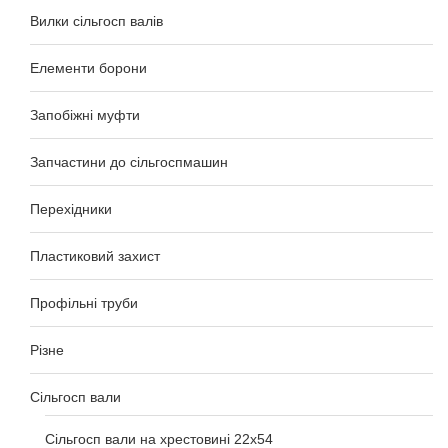
Вилки сільгосп валів
Елементи борони
Запобіжні муфти
Запчастини до сільгоспмашин
Перехідники
Пластиковий захист
Профільні труби
Різне
Сільгосп вали
Сільгосп вали на хрестовині 22х54