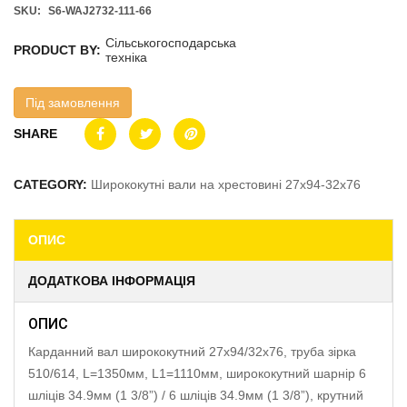
SKU:
S6-WAJ2732-111-66
Сільськогосподарська
PRODUCT BY:
техніка
Під замовлення
SHARE
CATEGORY:
Ширококутні вали на хрестовині 27х94-32х76
ОПИС
ДОДАТКОВА ІНФОРМАЦІЯ
ОПИС
Карданний вал ширококутний 27х94/32х76, труба зірка
510/614, L=1350мм, L1=1110мм, ширококутний шарнір 6
шліців 34.9мм (1 3/8”) / 6 шліців 34.9мм (1 3/8”), крутний