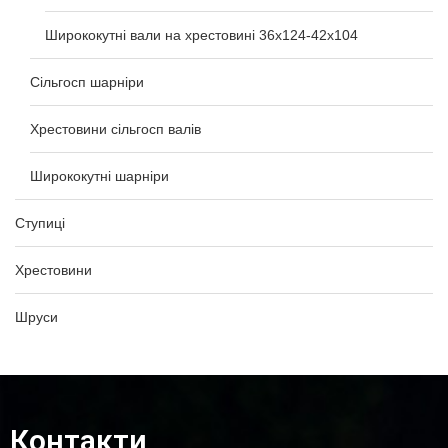
Ширококутні вали на хрестовині 36х124-42х104
Сільгосп шарніри
Хрестовини сільгосп валів
Ширококутні шарніри
Ступиці
Хрестовини
Шруси
Контакти