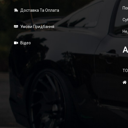
По
Доставка Та Оплата
Суб
Умови Придбання
Не
Відео
А
ТО