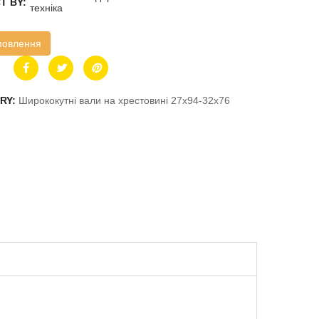
T BY:
техніка
мовлення
RY:
Ширококутні вали на хрестовині 27х94-32х76