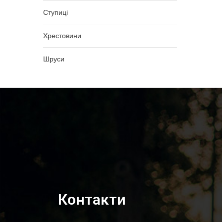
Ступиці
Хрестовини
Шруси
Контакти