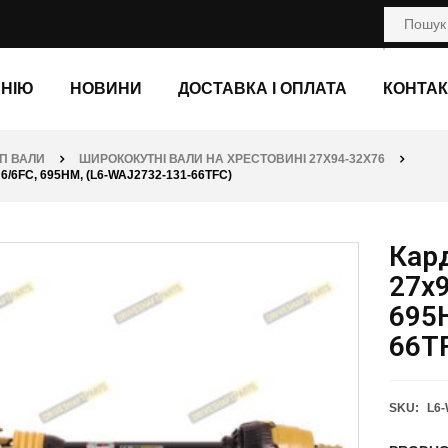
АНІЮ
НОВИНИ
ДОСТАВКА І ОПЛАТА
КОНТАК
П ВАЛИ
ШИРОКОКУТНІ ВАЛИ НА ХРЕСТОВИНІ 27Х94-32Х76
6FC, 695НМ, (L6-WAJ2732-131-66TFC)
Кар
27х9
695
66T
SKU:
L6-