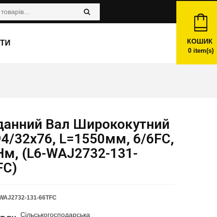
КОШИК
ТИ
0
item(s)
данний Вал Ширококутний
4/32х76, L=1550мм, 6/6FC,
Нм, (L6-WAJ2732-131-
FC)
WAJ2732-131-66TFC
Сільськогосподарська