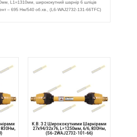
0мм, L1=1310мм, ширококутний шарнір 6 шліців
омент – 695 Нм/540 об.хв., (L6-WAJ2732-131-66TFC)
рнірами
К.в. З 2 Ширококутними Шарнірами
Кар
, 830Нм,
27х94/32х76, L=1250мм, 6/6, 830Нм,
27х94/32
)
(S6-2WAJ2732-101-66)