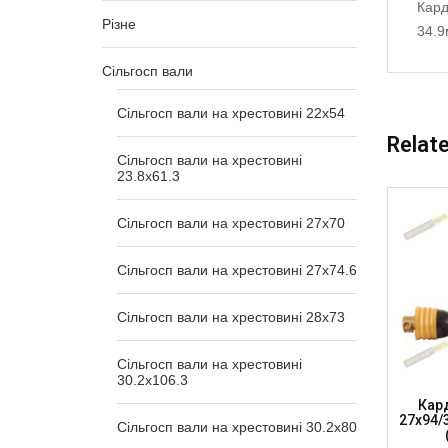
Кард
Різне
34.9
Сільгосп вали
Сільгосп вали на хрестовині 22х54
Relat
Сільгосп вали на хрестовині
23.8х61.3
Сільгосп вали на хрестовині 27х70
Сільгосп вали на хрестовині 27х74.6
Сільгосп вали на хрестовині 28х73
Сільгосп вали на хрестовині
30.2x106.3
нірами
Карданний Вал Ширококутний
Кар
830Нм,
27х94/32х76, L=1250мм, 6/6, 695Нм, (L6-
27х94/3
Сільгосп вали на хрестовині 30.2x80
WAJ2732-101-66)