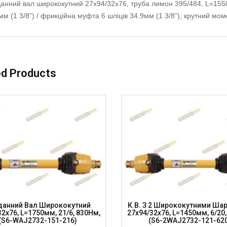
анний вал ширококутний 27х94/32х76, труба лимон 395/484, L=155
мм (1 3/8”) / фрикційна муфта 6 шліців 34.9мм (1 3/8”), крутний м
ed Products
данний Вал Ширококутний
К.в. З 2 Ширококутними Ша
2х76, L=1750мм, 21/6, 830Нм,
27х94/32х76, L=1450мм, 6/20
(S6-WAJ2732-151-216)
(S6-2WAJ2732-121-620