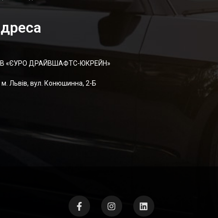
дреса
В «ЄУРО ДРАЙВШАФТC-ЮКРЕЙН»
м. Львів, вул. Конюшинна, 2-Б