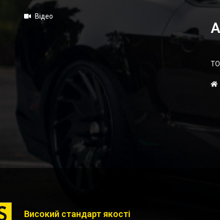
Відео
А
ТО
Високий стандарт якості