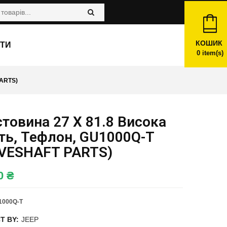
КОШИК
ТИ
0
item(s)
PARTS)
товина 27 X 81.8 Висока
ть, Тефлон, GU1000Q-T
IVESHAFT PARTS)
00
₴
1000Q-T
T BY:
JEEP