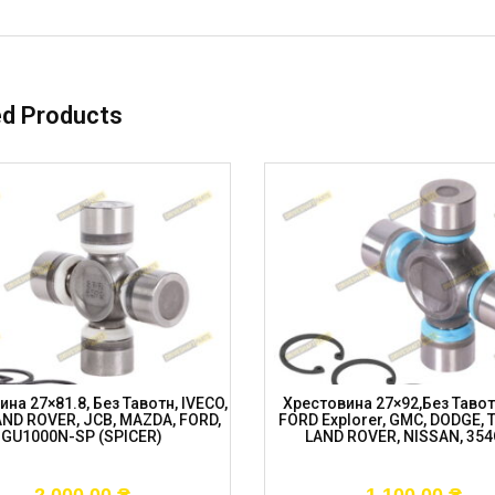
ed Products
на 27×81.8, Без Тавотн, IVECO,
Хрестовина 27×92,без Тавот
AND ROVER, JCB, MAZDA, FORD,
FORD Explorer, GMC, DODGE, 
GU1000N-SP (SPICER)
LAND ROVER, NISSAN, 35