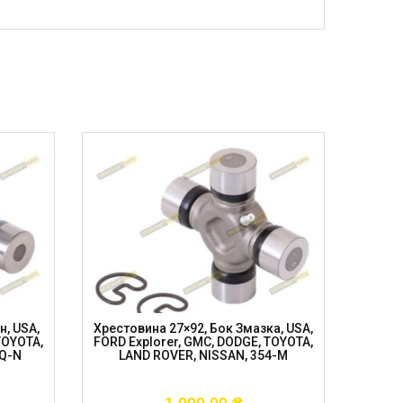
н, USA,
Хрестовина 27×92, Бок Змазка, USA,
Хрес
TOYOTA,
FORD Explorer, GMC, DODGE, TOYOTA,
Центр
4Q-N
LAND ROVER, NISSAN, 354-M