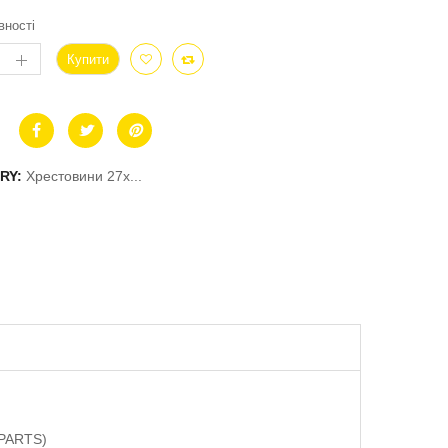
вності
Купити
RY:
Хрестовини 27x...
 PARTS)