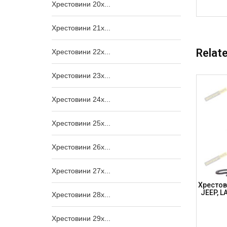
Хрестовини 20x...
Хрестовини 21x...
Relat
Хрестовини 22x...
Хрестовини 23x...
Хрестовини 24x...
Хрестовини 25x...
Хрестовини 26x...
Хрестовини 27x...
а, USA,
Хрестовина 27×41.8 I/C (63.7мм),
Хрестови
TOYOTA,
Центр. Змазка, MITSUBISHI Pajero,
JEEP, L
Хрестовини 28x...
4-M
POLARIS, FORD, 995 (DSP)
Хрестовини 29x...