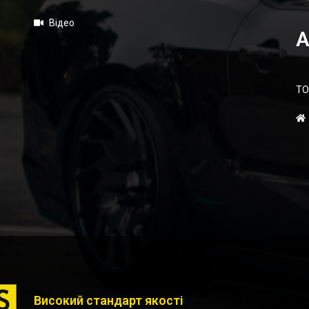
Відео
А
ТО
Високий стандарт якості