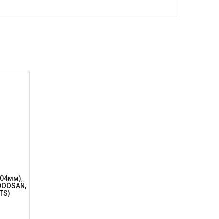
104мм),
DOOSAN,
TS)