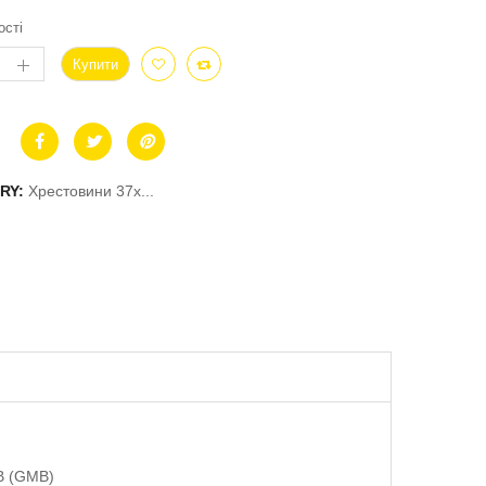
ості
Купити
RY:
Хрестовини 37x...
B (GMB)