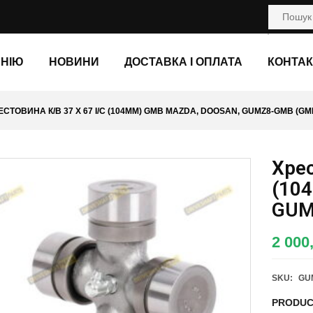
АНІЮ
НОВИНИ
ДОСТАВКА І ОПЛАТА
КОНТАК
ЕСТОВИНА К/В 37 X 67 I/C (104ММ) GMB MAZDA, DOOSAN, GUMZ8-GMB (GM
Хрес
(10
GUM
2 000
SKU:
GU
PRODUC