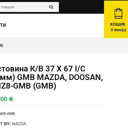
КОШИК
ТИ
0
item(s)
B)
товина К/в 37 X 67 I/C
4мм) GMB MAZDA, DOOSAN,
Z8-GMB (GMB)
,00
₴
MZ8-GMB
T BY:
MAZDA