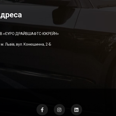
дреса
В «ЄУРО ДРАЙВШАФТC-ЮКРЕЙН»
м. Львів, вул. Конюшинна, 2-Б