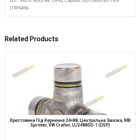
207, Vito II, AUDI A4, OPEL Captiva, GU7280/4SD-TRS
(TIRSAN)
Related Products
Хрестовина Під Кернення 24×88, Центральна Змазка, MB
Sprinter, VW Crafter, UJ2488SD-1 (DSP)