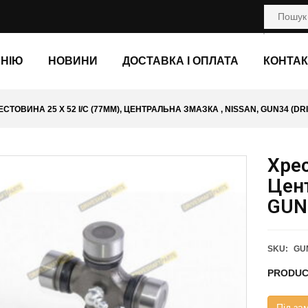
АНІЮ
НОВИНИ
ДОСТАВКА І ОПЛАТА
КОНТАК
ЕСТОВИНА 25 X 52 I/C (77ММ), ЦЕНТРАЛЬНА ЗМАЗКА , NISSAN, GUN34 (DR
Хрес
Цент
GUN
SKU:
GU
PRODUC
Під за