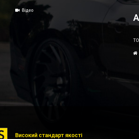
Відео
А
ТО
Високий стандарт якості