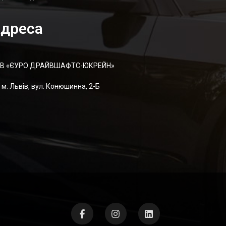
дреса
В «ЄУРО ДРАЙВШАФТC-ЮКРЕЙН»
м. Львів, вул. Конюшинна, 2-Б