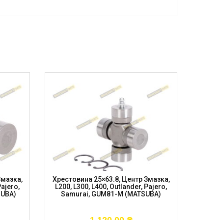
Змазка,
Хрестовина 25×63.8, Центр Змазка,
Хресто
Pajero,
L200, L300, L400, Outlander, Pajero,
GU
SUBA)
Samurai, GUM81-M (MATSUBA)