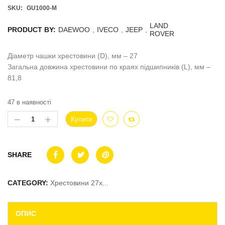
SKU:
GU1000-M
LAND
PRODUCT BY:
DAEWOO
,
IVECO
,
JEEP
,
ROVER
Діаметр чашки хрестовини (D), мм – 27
Загальна довжина хрестовини по краях підшипників (L), мм –
81,8
47 в наявності
Купити
SHARE
CATEGORY:
Хрестовини 27x...
ОПИС