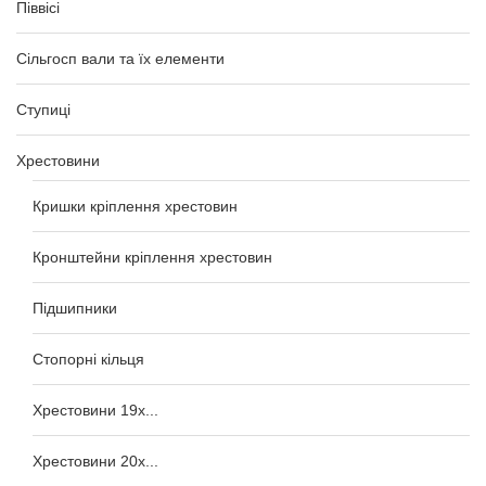
Піввісі
Сільгосп вали та їх елементи
Ступиці
Хрестовини
Кришки кріплення хрестовин
Кронштейни кріплення хрестовин
Підшипники
Стопорні кільця
Хрестовини 19x...
Хрестовини 20x...