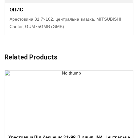
ОПИС
Хрестовина 31.7×102, центральна змазка, MITSUBISHI
Canter, GUM75GMB (GMB)
Related Products
Хрестовина Під Кернення 31×88, Підшип. INA, Центральна