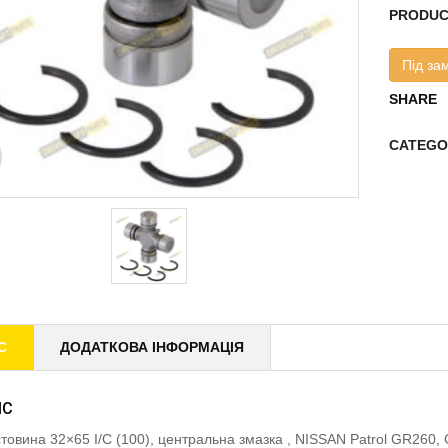
PRODUC
Під за
SHARE
CATEGO
С
ДОДАТКОВА ІНФОРМАЦІЯ
ИС
товина 32×65 I/C (100), центральна змазка , NISSAN Patrol GR26