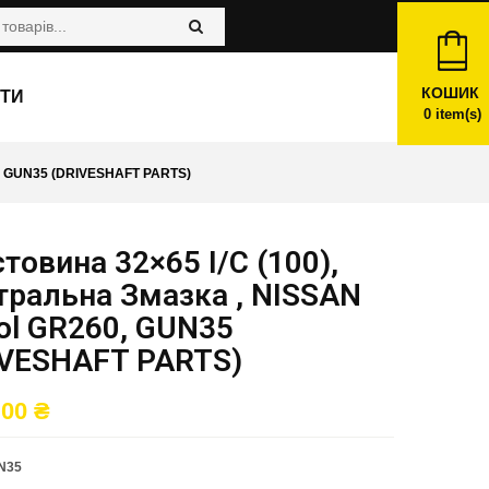
КОШИК
ТИ
0
item(s)
, GUN35 (DRIVESHAFT PARTS)
товина 32×65 I/C (100),
тральна Змазка , NISSAN
ol GR260, GUN35
IVESHAFT PARTS)
,00
₴
N35