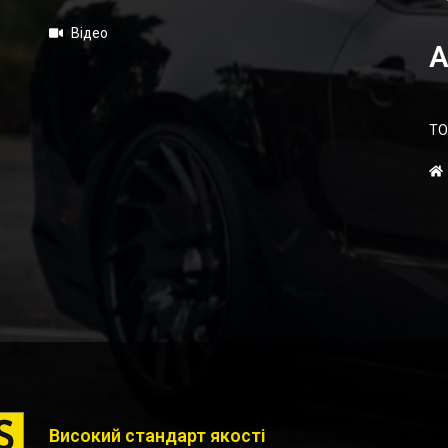
Відео
А
ТО
Високий стандарт якості