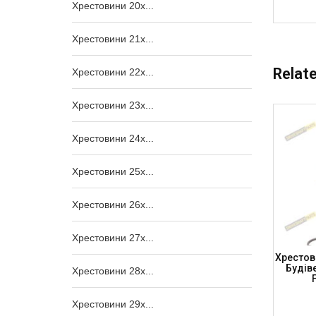
Хрестовини 20x...
Хрестовини 21x...
Relat
Хрестовини 22x...
Хрестовини 23x...
Хрестовини 24x...
Хрестовини 25x...
Хрестовини 26x...
Хрестовини 27x...
а Змазка
Хрестовина К/в 32 X 76 Універсальна
Хрестов
UJ3292
PFK 3276, С/г Техніка, APG, UJ3276CB-
Будіве
Хрестовини 28x...
APG (DRIVESHAFT PARTS)
Хрестовини 29x...