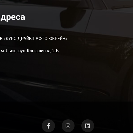
дреса
В «ЄУРО ДРАЙВШАФТC-ЮКРЕЙН»
м. Львів, вул. Конюшинна, 2-Б