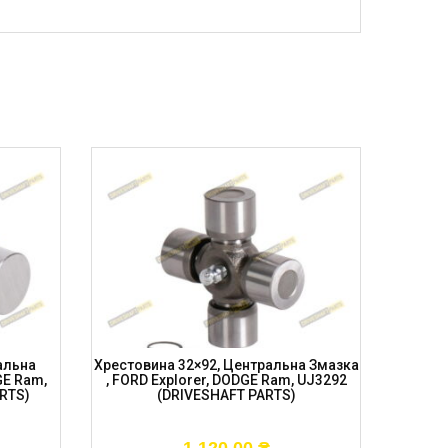
альна
Хрестовина 32×92, Центральна Змазка
Хресто
GE Ram,
, FORD Explorer, DODGE Ram, UJ3292
PFK 327
RTS)
(DRIVESHAFT PARTS)