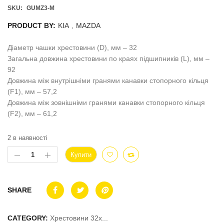
SKU:
GUMZ3-M
PRODUCT BY:
KIA
,
MAZDA
Діаметр чашки хрестовини (D), мм – 32
Загальна довжина хрестовини по краях підшипників (L), мм –
92
Довжина між внутрішніми гранями канавки стопорного кільця
(F1), мм – 57,2
Довжина між зовнішніми гранями канавки стопорного кільця
(F2), мм – 61,2
2 в наявності
Купити
SHARE
CATEGORY:
Хрестовини 32x...