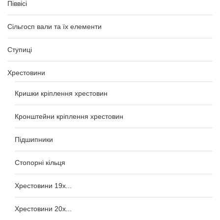
Піввісі
Сільгосп вали та їх елементи
Ступиці
Хрестовини
Кришки кріплення хрестовин
Кронштейни кріплення хрестовин
Підшипники
Стопорні кільця
Хрестовини 19x...
Хрестовини 20x...