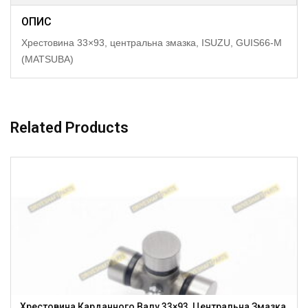
ОПИС
Хрестовина 33×93, центральна змазка, ISUZU, GUIS66-M
(MATSUBA)
Related Products
Хрестовина Карданного Валу 33×93, Центральна Змазка,