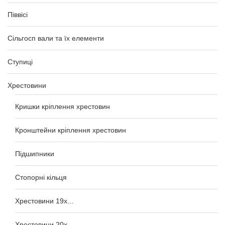
Піввісі
Сільгосп вали та їх елементи
Ступиці
Хрестовини
Кришки кріплення хрестовин
Кронштейни кріплення хрестовин
Підшипники
Стопорні кільця
Хрестовини 19x...
Хрестовини 20x...