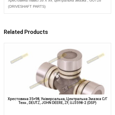
Хрестовина піввісі 35 X 99, центральна змазка , GUT28
(DRIVESHAFT PARTS)
Related Products
Хрестовина 35×98, Універсальна, Центральна Змазка С/г
Техн., DEUTZ, JOHN DEERE, ZF, UJ3598-2 (DSP)