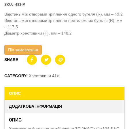
SKU:
483-M
Відстань між отворами кріплення одного бугеля (R), мм – 49,2
Відстань між отворами кріплення протилежних бугелів (R), мм
– 117,5
Діаметр хрестовини (T), мм – 148,2
Під замовлення
SHARE
CATEGORY:
Хрестовини 41x...
ОПИС
ДОДАТКОВА ІНФОРМАЦІЯ
ОПИС
Хрестовина бугельна комбінована 7C 2HWD+41×104.6 I/C