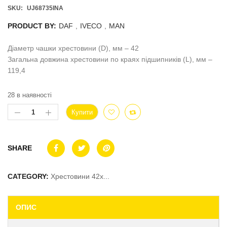
SKU:
UJ68735INA
PRODUCT BY:
DAF
,
IVECO
,
MAN
Діаметр чашки хрестовини (D), мм – 42
Загальна довжина хрестовини по краях підшипників (L), мм –
119,4
28 в наявності
Купити
SHARE
CATEGORY:
Хрестовини 42x...
ОПИС