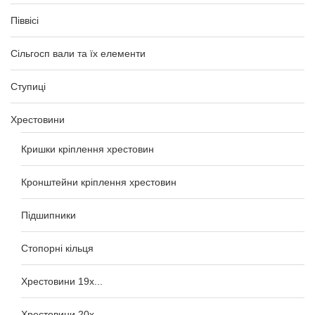
Піввісі
Сільгосп вали та їх елементи
Ступиці
Хрестовини
Кришки кріплення хрестовин
Кронштейни кріплення хрестовин
Підшипники
Стопорні кільця
Хрестовини 19x...
Хрестовини 20x...