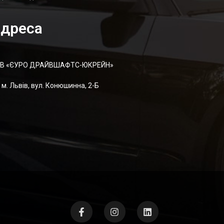
дреса
В «ЄУРО ДРАЙВШАФТC-ЮКРЕЙН»
м. Львів, вул. Конюшинна, 2-Б