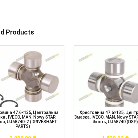
ed Products
овина 47.6×135, Центральна
Хрестовина 47.6×135, Цент
ка , IVECO, MAN, Nowy STAR
Змазка, IVECO, MAN, Nowy STA
он, UJ68740-2 (DRIVESHAFT
Якість, UJ68740 (DSP)
PARTS)