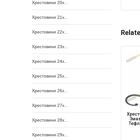
Хрестовини 20x...
Хрестовини 21x...
Relat
Хрестовини 22x...
Хрестовини 23x...
Хрестовини 24x...
Хрестовини 25x...
Хрестовини 26x...
Хрестовини 27x...
35 IVECO,
Хрестовина 47.6 X 135 IVECO, LEYLAND,
Хрест
mium,
MAN, VOLVO, Seria 1610 З 4 Кришками,
Змаз
Хрестовини 28x...
333 (DRIVESHAFT PARTS)
Тефл
Хрестовини 29x...