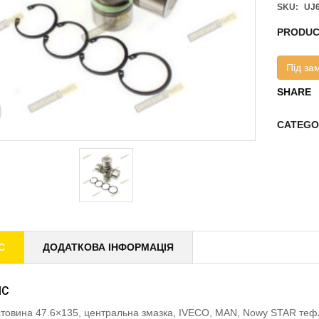
SKU:
UJ
PRODUC
Під за
SHARE
CATEGO
С
ДОДАТКОВА ІНФОРМАЦІЯ
ИС
товина 47.6×135, центральна змазка, IVECO, MAN, Nowy STAR т