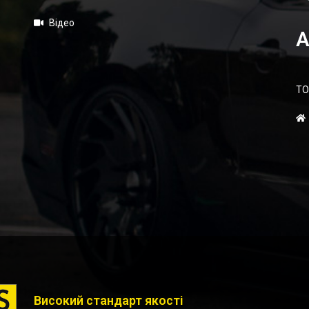
Відео
А
ТО
Високий стандарт якості