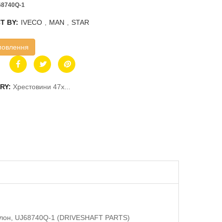
68740Q-1
T BY:
IVECO
,
MAN
,
STAR
мовлення
RY:
Хрестовини 47x...
ефлон, UJ68740Q-1 (DRIVESHAFT PARTS)