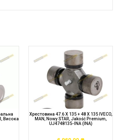
ральна
Хрестовина 47.6 X 135 + 48 X 135 IVECO,
Хрестов
R, Висока
MAN, Nowy STAR, Jakość Premium,
MAN, VO
UJ4748135-INA (INA)