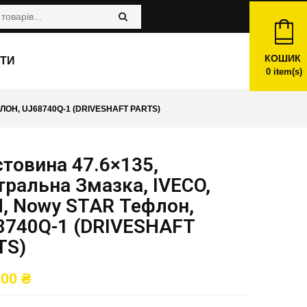
КОШИК
ТИ
0
item(s)
ЛОН, UJ68740Q-1 (DRIVESHAFT PARTS)
товина 47.6×135,
ральна Змазка, IVECO,
, Nowy STAR Тефлон,
8740Q-1 (DRIVESHAFT
TS)
,00
₴