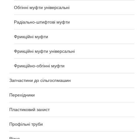
Обгінні муфти універсальні
Радіально-штифтові муфти
Фрикційні муфти
Фрикційні муфти універсальні
Фрикційно-обгінні муфти
Запчастини до сільгоспмашин
Перехідники
Пластиковий захист
Профільні труби
Різне