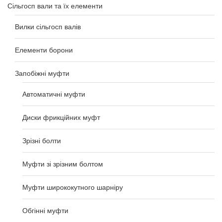
Сільгосп вали та їх елементи
Вилки сільгосп валів
Елементи борони
Запобіжні муфти
Автоматичні муфти
Диски фрикційних муфт
Зрізні болти
Муфти зі зрізним болтом
Муфти ширококутного шарніру
Обгінні муфти