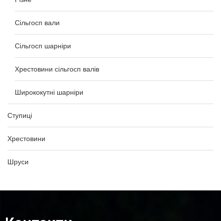
Сільгосп вали
Сільгосп шарніри
Хрестовини сільгосп валів
Ширококутні шарніри
Ступиці
Хрестовини
Шруси