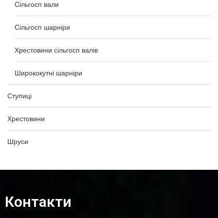
Сільгосп вали
Сільгосп шарніри
Хрестовини сільгосп валів
Ширококутні шарніри
Ступиці
Хрестовини
Шруси
Контакти