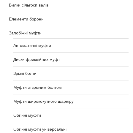
Вилки сільгосп валів
Елементи борони
Запобіжні муфти
Автоматичні муфти
Диски фрикційних муфт
Зрізні болти
Муфти зі зрізним болтом
Муфти ширококутного шарніру
Обгінні муфти
Обгінні муфти універсальні