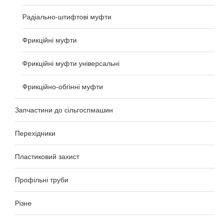
Радіально-штифтові муфти
Фрикційні муфти
Фрикційні муфти універсальні
Фрикційно-обгінні муфти
Запчастини до сільгоспмашин
Перехідники
Пластиковий захист
Профільні труби
Різне