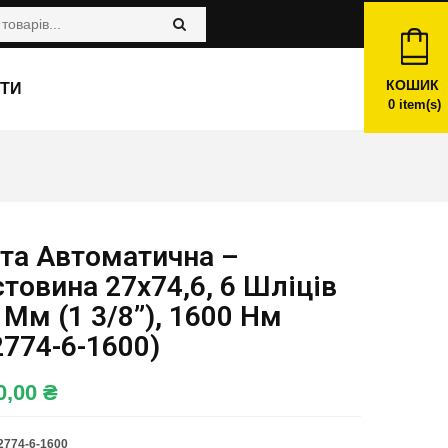
КОШИК
ТИ
0
item(s)
та Автоматична –
товина 27х74,6, 6 Шліців
 Мм (1 3/8”), 1600 Нм
774-6-1600)
0,00
₴
774-6-1600