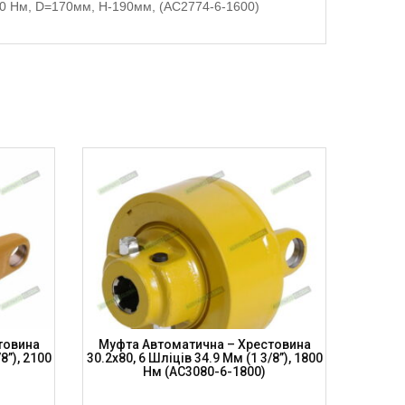
600 Нм, D=170мм, H-190мм, (AC2774-6-1600)
товина
Муфта Автоматична – Хрестовина
Муфта
8”), 2100
30.2х80, 6 Шліців 34.9 Мм (1 3/8”), 1800
27х74,6
Нм (AC3080-6-1800)