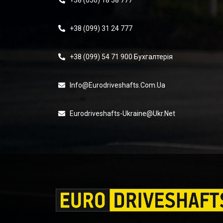
+38 (050) 18 38 777
+38 (099) 31 24 777
+38 (099) 54 71 900 Бухгалтерія
Info@eurodriveshafts.com.ua
Eurodriveshafts-Ukraine@ukr.net