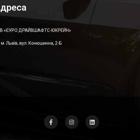
дреса
В «ЄУРО ДРАЙВШАФТC-ЮКРЕЙН»
м. Львів, вул. Конюшинна, 2-Б