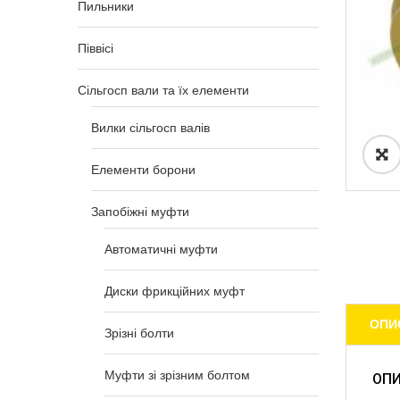
Пильники
Піввісі
Сільгосп вали та їх елементи
Вилки сільгосп валів
Елементи борони
Запобіжні муфти
Автоматичні муфти
Диски фрикційних муфт
ОПИ
Зрізні болти
Муфти зі зрізним болтом
ОП