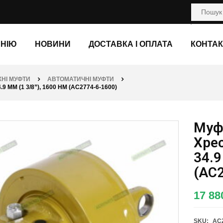
АНІЮ
НОВИНИ
ДОСТАВКА І ОПЛАТА
КОНТАК
НІ МУФТИ
АВТОМАТИЧНІ МУФТИ
ММ (1 3/8”), 1600 НМ (AC2774-6-1600)
Муф
Хрес
34.9
(AC2
17 88
SKU:
AC2