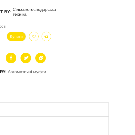
Сільськогосподарська
T BY:
техніка
ості
Купити
RY:
Автоматичні муфти