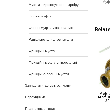
Муфт
Муфти ширококутного шарніру
Обгінні муфти
Обгінні муфти універсальні
Relat
Радіально-штифтові муфти
Фрикційні муфти
Фрикційні муфти універсальні
Фрикційно-обгінні муфти
Запчастини до сільгоспмашин
товина
Муфта Автоматична – Хрестовина
Муфта
Перехідники
8”), 1800
27х74,6, 21 Шліц 34.9 Мм (1 3/8”), 1600
34.9х106
Нм (AC2774-6-1600)
30
Пластиковий захист