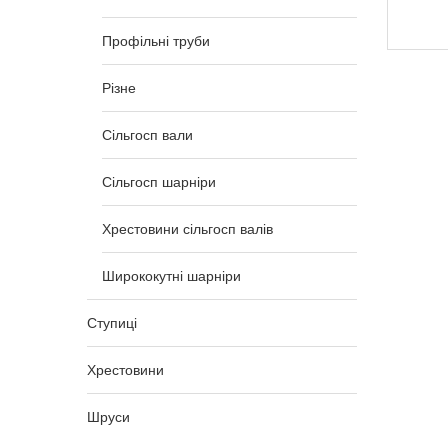
22 756,00
₴
Профільні труби
Різне
Сільгосп вали
Сільгосп шарніри
Хрестовини сільгосп валів
Ширококутні шарніри
Ступиці
Хрестовини
Шруси