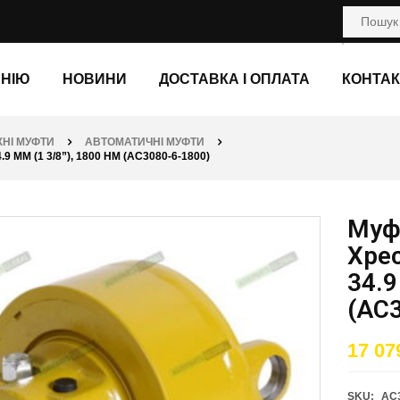
АНІЮ
НОВИНИ
ДОСТАВКА І ОПЛАТА
КОНТАК
НІ МУФТИ
АВТОМАТИЧНІ МУФТИ
ММ (1 3/8”), 1800 НМ (AC3080-6-1800)
Муф
Хрес
34.9
(AC3
17 07
SKU:
AC3