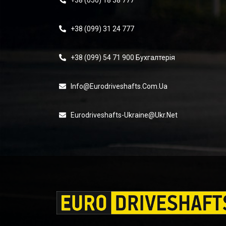
+38 (050) 18 38 777
+38 (099) 31 24 777
+38 (099) 54 71 900 Бухгалтерія
Info@eurodriveshafts.com.ua
Eurodriveshafts-Ukraine@ukr.net