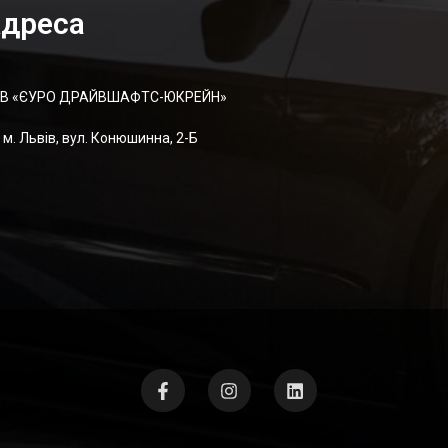
дреса
В «ЄУРО ДРАЙВШАФТC-ЮКРЕЙН»
м. Львів, вул. Конюшинна, 2-Б