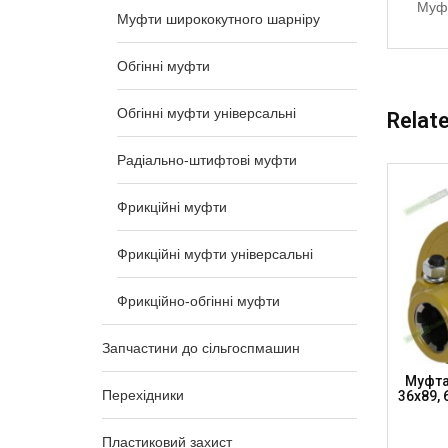
Муфт
Муфти ширококутного шарніру
Обгінні муфти
Обгінні муфти універсальні
Relat
Радіально-штифтові муфти
Фрикційні муфти
Фрикційні муфти універсальні
Фрикційно-обгінні муфти
Запчастини до сільгоспмашин
товина
Муфта Автоматична – Хрестовина
Муфта
Перехідники
”), 1400
27х74,6, 21 Шліц 34.9 Мм (1 3/8”), 1600
36х89, 
Нм (AC2774-6-1600)
Пластиковий захист