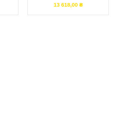
13 618,00
₴