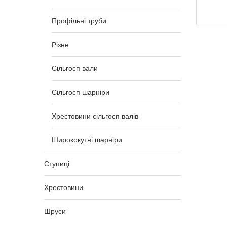
22 756,00
₴
Профільні труби
Різне
Сільгосп вали
Сільгосп шарніри
Хрестовини сільгосп валів
Ширококутні шарніри
Ступиці
Хрестовини
Шруси