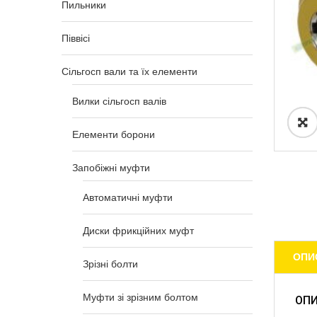
Пильники
Піввісі
Сільгосп вали та їх елементи
Вилки сільгосп валів
Елементи борони
Запобіжні муфти
Автоматичні муфти
Диски фрикційних муфт
ОПИ
Зрізні болти
Муфти зі зрізним болтом
ОП