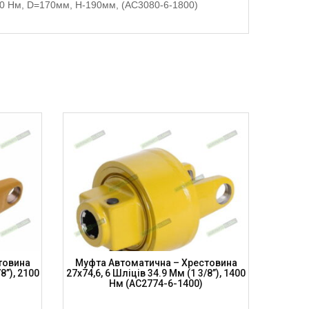
800 Нм, D=170мм, H-190мм, (AC3080-6-1800)
товина
Муфта Автоматична – Хрестовина
Муфта
8”), 2100
27х74,6, 6 Шліців 34.9 Мм (1 3/8”), 1400
27х74,6
Нм (AC2774-6-1400)