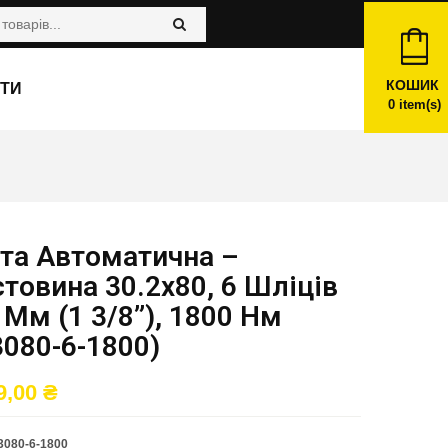
КОШИК
ТИ
0
item(s)
та Автоматична –
товина 30.2х80, 6 Шліців
 Мм (1 3/8”), 1800 Нм
080-6-1800)
9,00
₴
080-6-1800