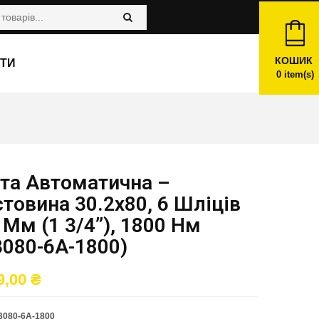
КОШИК
ТИ
0
item(s)
та Автоматична –
товина 30.2х80, 6 Шліців
 Мм (1 3/4”), 1800 Нм
3080-6A-1800)
9,00
₴
080-6A-1800