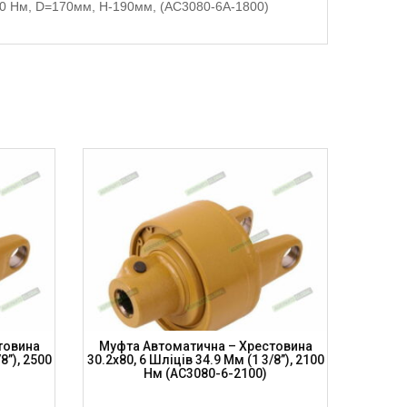
1800 Нм, D=170мм, H-190мм, (AC3080-6A-1800)
товина
Муфта Автоматична – Хрестовина
Муфта
8”), 2500
30.2х80, 6 Шліців 34.9 Мм (1 3/8”), 2100
30.2х80,
Нм (AC3080-6-2100)