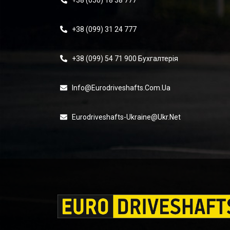
+38 (050) 18 38 777
+38 (099) 31 24 777
+38 (099) 54 71 900 Бухгалтерія
Info@eurodriveshafts.com.ua
Eurodriveshafts-Ukraine@ukr.net