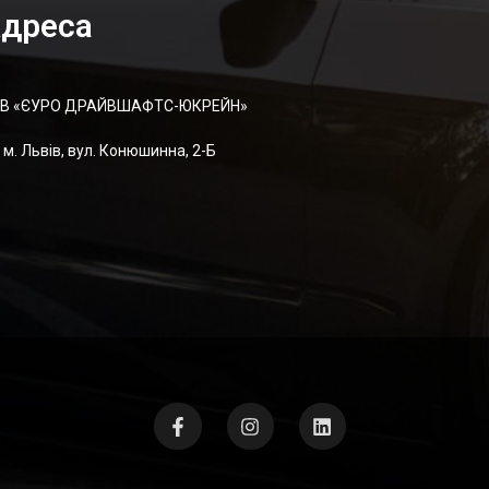
дреса
В «ЄУРО ДРАЙВШАФТC-ЮКРЕЙН»
м. Львів, вул. Конюшинна, 2-Б