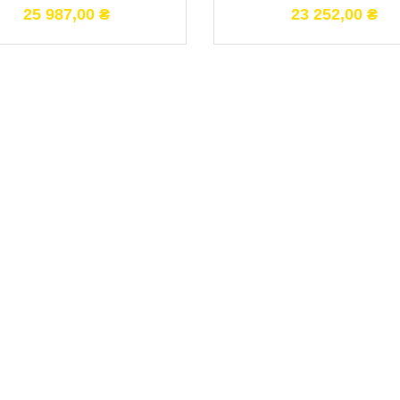
25 987,00
₴
23 252,00
₴