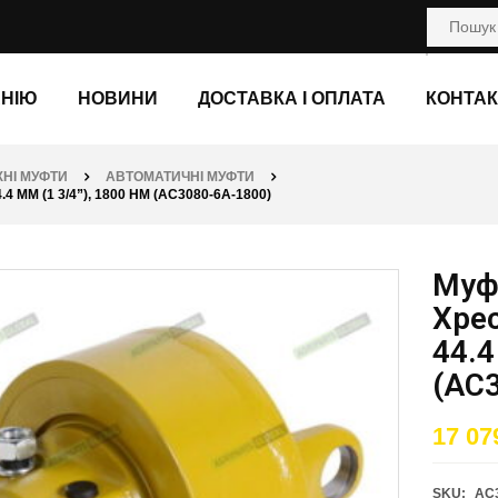
АНІЮ
НОВИНИ
ДОСТАВКА І ОПЛАТА
КОНТАК
НІ МУФТИ
АВТОМАТИЧНІ МУФТИ
ММ (1 3/4”), 1800 НМ (AC3080-6A-1800)
Муф
Хрес
44.4
(AC
17 07
SKU:
AC3