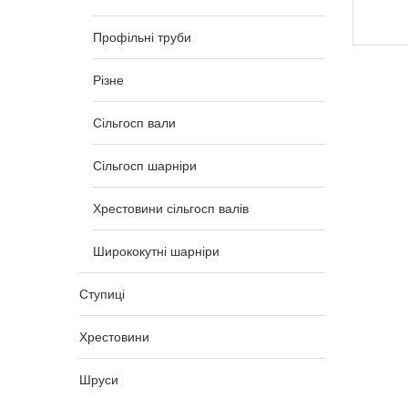
17 079,00
₴
Профільні труби
Різне
Сільгосп вали
Сільгосп шарніри
Хрестовини сільгосп валів
Ширококутні шарніри
Ступиці
Хрестовини
Шруси