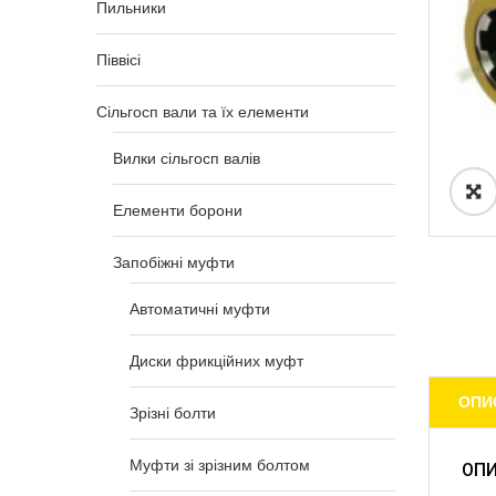
Пильники
Піввісі
Сільгосп вали та їх елементи
Вилки сільгосп валів
Елементи борони
Запобіжні муфти
Автоматичні муфти
Диски фрикційних муфт
ОПИ
Зрізні болти
Муфти зі зрізним болтом
ОП