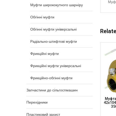
Муфт
Муфти ширококутного шарніру
Обгінні муфти
Обгінні муфти універсальні
Relat
Радіально-штифтові муфти
Фрикційні муфти
Фрикційні муфти універсальні
Фрикційно-обгінні муфти
Запчастини до сільгоспмашин
товина
Муфта Автоматична – Хрестовина
Муфта
Перехідники
8”), 2100
30.2х80, 6 Шліців 34.9 Мм (1 3/8”), 1800
42х104.
Нм (AC3080-6-1800)
35
Пластиковий захист