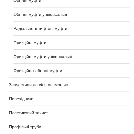
Обгінні муфти
Обгінні муфти універсальні
Радіально-штифтові муфти
Фрикційні муфти
Фрикційні муфти універсальні
Фрикційно-обгінні муфти
Запчастини до сільгоспмашин
Перехідники
Пластиковий захист
Профільні труби