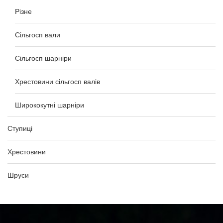
Різне
Сільгосп вали
Сільгосп шарніри
Хрестовини сільгосп валів
Ширококутні шарніри
Ступиці
Хрестовини
Шруси