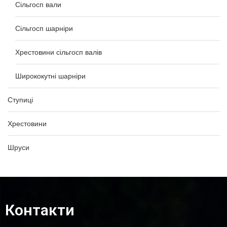
Сільгосп вали
Сільгосп шарніри
Хрестовини сільгосп валів
Ширококутні шарніри
Ступиці
Хрестовини
Шруси
Контакти