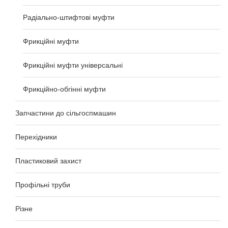
Радіально-штифтові муфти
Фрикційні муфти
Фрикційні муфти універсальні
Фрикційно-обгінні муфти
Запчастини до сільгоспмашин
Перехідники
Пластиковий захист
Профільні труби
Різне