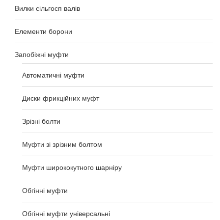
Вилки сільгосп валів
Елементи борони
Запобіжні муфти
Автоматичні муфти
Диски фрикційних муфт
Зрізні болти
Муфти зі зрізним болтом
Муфти ширококутного шарніру
Обгінні муфти
Обгінні муфти універсальні