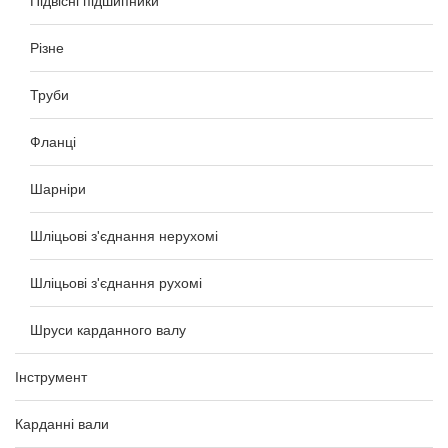
Підвісні підшипники
Різне
Труби
Фланці
Шарніри
Шліцьові з'єднання нерухомі
Шліцьові з'єднання рухомі
Шруси карданного валу
Інструмент
Карданні вали